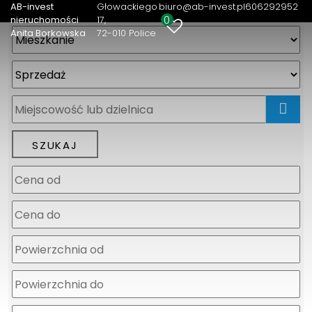
AB-invest
Głowackiego
biuro@ab-invest.pl
606292952
0
nieruchomości
17
Anita Borkowska
72-010 Police
mapa