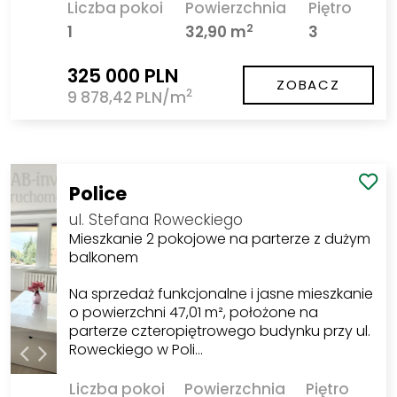
Liczba pokoi
Powierzchnia
Piętro
2
1
32,90 m
3
325 000 PLN
ZOBACZ
2
9 878,42 PLN/m
Police
ul. Stefana Roweckiego
Mieszkanie 2 pokojowe na parterze z dużym
balkonem
Na sprzedaż funkcjonalne i jasne mieszkanie
o powierzchni 47,01 m², położone na
parterze czteropiętrowego budynku przy ul.
Roweckiego w Poli…
Liczba pokoi
Powierzchnia
Piętro