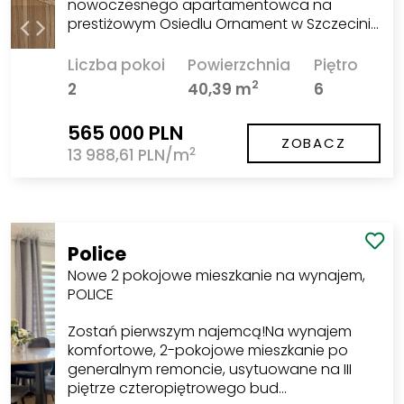
nowoczesnego apartamentowca na
prestiżowym Osiedlu Ornament w Szczecini…
Liczba pokoi
Powierzchnia
Piętro
2
2
40,39 m
6
565 000 PLN
ZOBACZ
2
13 988,61 PLN/m
Police
Nowe 2 pokojowe mieszkanie na wynajem,
POLICE
Zostań pierwszym najemcą!Na wynajem
komfortowe, 2-pokojowe mieszkanie po
generalnym remoncie, usytuowane na III
piętrze czteropiętrowego bud…