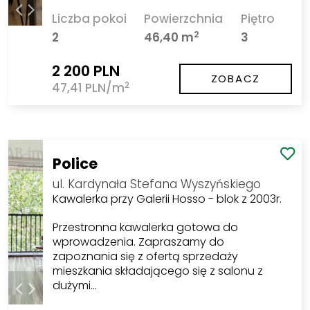
Liczba pokoi
Powierzchnia
Piętro
2
2
46,40 m
3
2 200 PLN
ZOBACZ
2
47,41 PLN/m
Police
ul. Kardynała Stefana Wyszyńskiego
Kawalerka przy Galerii Hosso - blok z 2003r.
Przestronna kawalerka gotowa do
wprowadzenia. Zapraszamy do
zapoznania się z ofertą sprzedaży
mieszkania składającego się z salonu z
dużymi…