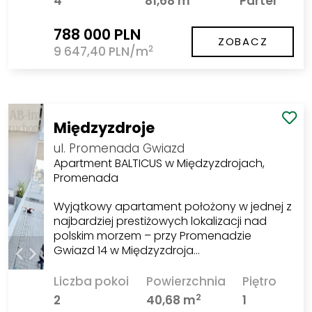
4
81,68 m
Parter
788 000 PLN
ZOBACZ
2
9 647,40 PLN/m
Międzyzdroje
ul. Promenada Gwiazd
Apartment BALTICUS w Międzyzdrojach,
Promenada
Wyjątkowy apartament położony w jednej z
najbardziej prestiżowych lokalizacji nad
polskim morzem – przy Promenadzie
Gwiazd 14 w Międzyzdroja…
Liczba pokoi
Powierzchnia
Piętro
2
2
40,68 m
1