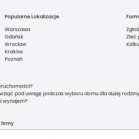
Popularne Lokalizacje
Form
Warszawa
Zgło
Gdańsk
Zleć
Wrocław
Kalku
Kraków
Poznań
ieruchomości?
y wziąć pod uwagę podczas wyboru domu dla dużej rodzin
na wynajem?
 firmy
nvest nieruchomości Anita Borkowska