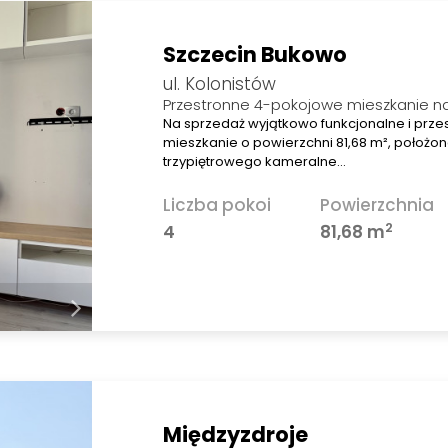
Szczecin Bukowo
ul. Kolonistów
Przestronne 4-pokojowe mieszkanie n
Na sprzedaż wyjątkowo funkcjonalne i prz
mieszkanie o powierzchni 81,68 m², położo
trzypiętrowego kameralne…
Liczba pokoi
Powierzchnia
2
4
81,68 m
Międzyzdroje