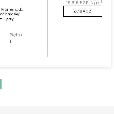
2
19 616,52 PLN/m
h, Promenada
ZOBACZ
najbardziej
m – przy
Piętro
1