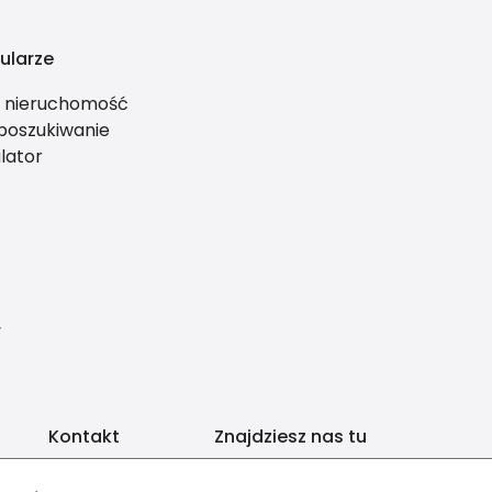
ularze
ś nieruchomość
 poszukiwanie
lator
y
Kontakt
Znajdziesz nas tu
biuro@ab-invest.pl