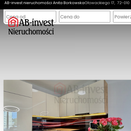
AB-invest nieruchomości Anita Borkowska
Głowackiego 17
72-010 