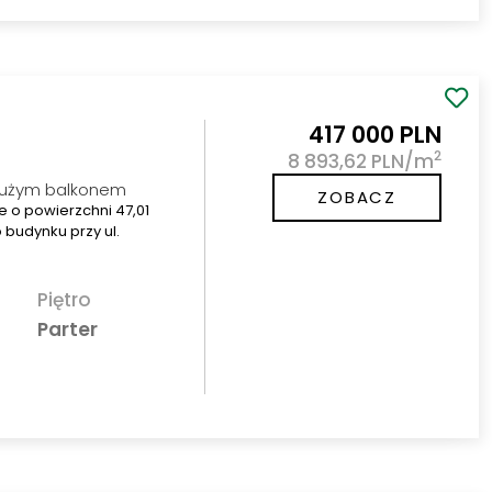
417 000 PLN
2
8 893,62 PLN/m
 dużym balkonem
ZOBACZ
e o powierzchni 47,01
 budynku przy ul.
Piętro
Parter