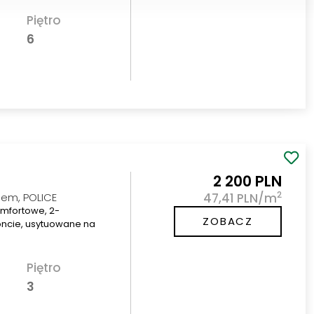
Piętro
6
2 200 PLN
2
em, POLICE
47,41 PLN/m
mfortowe, 2-
ZOBACZ
ncie, usytuowane na
Piętro
3