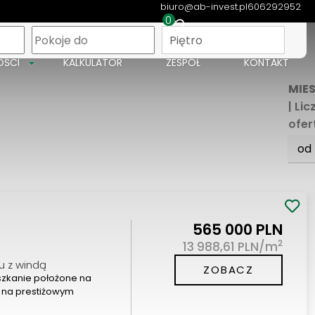
biuro@ab-invest.pl
606292952
0
apa
Piętro
OŚCI
KALKULATOR
ZESPÓŁ
KONTAKT
MIE
| Li
ofer
od
565 000 PLN
2
13 988,61 PLN/m
u z windą
ZOBACZ
zkanie położone na
 na prestiżowym