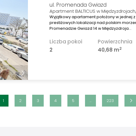
ul. Promenada Gwiazd
Apartment BALTICUS w Międzyzdrojac
Wyjątkowy apartament położony w jednej z 
prestiżowych lokalizacji nad polskim morze
Promenadzie Gwiazd 14 w Międzyzdroja…
Liczba pokoi
Powierzchnia
2
2
40,68 m
1
2
3
4
5
...
223