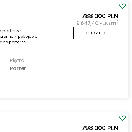
788 000 PLN
2
9 647,40 PLN/m
a parterze
ZOBACZ
estronne 4 pokojowe
ne na parterze
Piętro
Parter
798 000 PLN