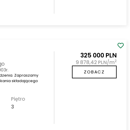
325 000 PLN
2
9 878,42 PLN/m
go
003r.
ZOBACZ
dzenia. Zapraszamy
zkania składającego
Piętro
3