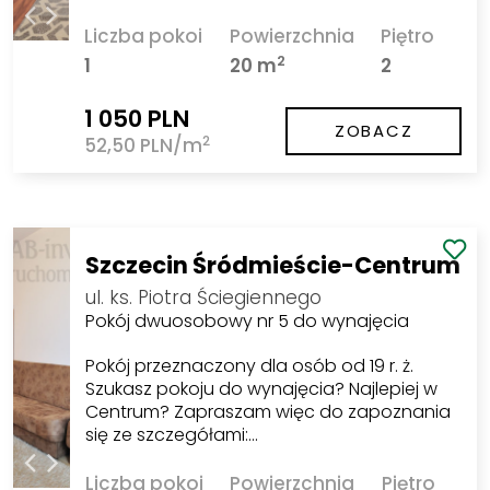
Liczba pokoi
Powierzchnia
Piętro
2
1
20 m
2
1 050 PLN
ZOBACZ
2
52,50 PLN/m
Szczecin Śródmieście-Centrum
ul. ks. Piotra Ściegiennego
Pokój dwuosobowy nr 5 do wynajęcia
Pokój przeznaczony dla osób od 19 r. ż.
Szukasz pokoju do wynajęcia? Najlepiej w
Centrum? Zapraszam więc do zapoznania
się ze szczegółami:…
Liczba pokoi
Powierzchnia
Piętro