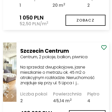
2
1
20 m
2
1 050 PLN
ZOBACZ
2
52,50 PLN/m
Szczecin Centrum
Centrum, 2 pokoje, balkon, piwnica
Na sprzedaż dwupokojowe, jasne
mieszkanie o metrażu ok. 45 m2 o
atrakcyjnym rozkładzie. Nieruchomość
znajduje się przy ul. 5 Lipca i j…
Liczba pokoi
Powierzchnia
Piętro
2
2
45,14 m
4