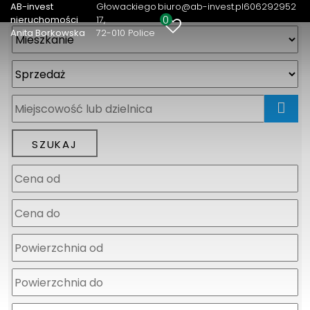
AB-invest
Głowackiego
biuro@ab-invest.pl
606292952
0
nieruchomości
17
Anita Borkowska
72-010 Police
mapa