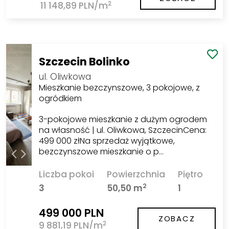
2
11 148,89 PLN/m
Szczecin Bolinko
ul. Oliwkowa
Mieszkanie bezczynszowe, 3 pokojowe, z
ogródkiem
3-pokojowe mieszkanie z dużym ogrodem
na własność | ul. Oliwkowa, SzczecinCena:
499 000 złNa sprzedaż wyjątkowe,
bezczynszowe mieszkanie o p…
Liczba pokoi
Powierzchnia
Piętro
2
3
50,50 m
1
499 000 PLN
ZOBACZ
2
9 881,19 PLN/m