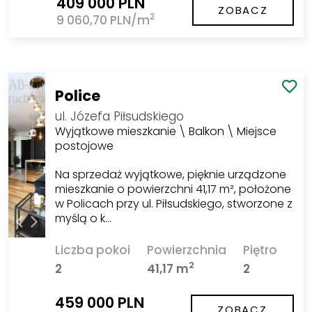
409 000 PLN
ZOBACZ
2
9 060,70 PLN/m
Police
ul. Józefa Piłsudskiego
Wyjątkowe mieszkanie \ Balkon \ Miejsce
postojowe
Na sprzedaż wyjątkowe, pięknie urządzone
mieszkanie o powierzchni 41,17 m², położone
w Policach przy ul. Piłsudskiego, stworzone z
myślą o k…
Liczba pokoi
Powierzchnia
Piętro
2
2
41,17 m
2
459 000 PLN
ZOBACZ