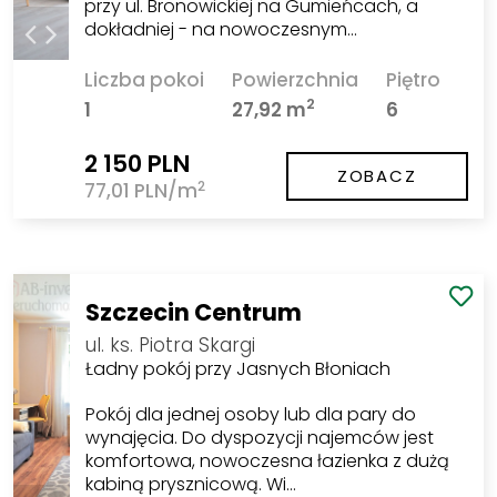
przy ul. Bronowickiej na Gumieńcach, a
dokładniej - na nowoczesnym…
Liczba pokoi
Powierzchnia
Piętro
2
1
27,92 m
6
2 150 PLN
ZOBACZ
2
77,01 PLN/m
Szczecin Centrum
ul. ks. Piotra Skargi
Ładny pokój przy Jasnych Błoniach
Pokój dla jednej osoby lub dla pary do
wynajęcia. Do dyspozycji najemców jest
komfortowa, nowoczesna łazienka z dużą
kabiną prysznicową. Wi…