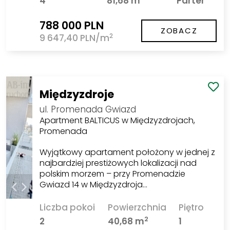
4
81,68 m
Parter
788 000 PLN
ZOBACZ
2
9 647,40 PLN/m
Międzyzdroje
ul. Promenada Gwiazd
Apartment BALTICUS w Międzyzdrojach,
Promenada
Wyjątkowy apartament położony w jednej z
najbardziej prestiżowych lokalizacji nad
polskim morzem – przy Promenadzie
Gwiazd 14 w Międzyzdroja…
Liczba pokoi
Powierzchnia
Piętro
2
2
40,68 m
1