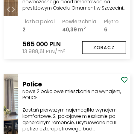
nowoczesnego apartamentowca na
prestiżowym Osiedlu Ornament w Szczecini…
Liczba pokoi
Powierzchnia
Piętro
2
2
40,39 m
6
565 000 PLN
ZOBACZ
2
13 988,61 PLN/m
Police
Nowe 2 pokojowe mieszkanie na wynajem,
POLICE
Zostań pierwszym najemcą!Na wynajem
komfortowe, 2-pokojowe mieszkanie po
generalnym remoncie, usytuowane na III
piętrze czteropiętrowego bud…