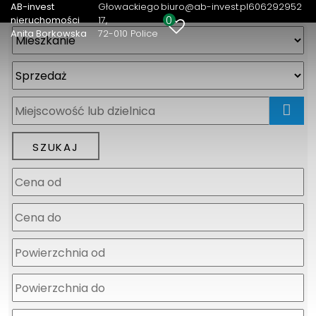
AB-invest
Głowackiego
biuro@ab-invest.pl
606292952
0
nieruchomości
17
Anita Borkowska
72-010 Police
mapa