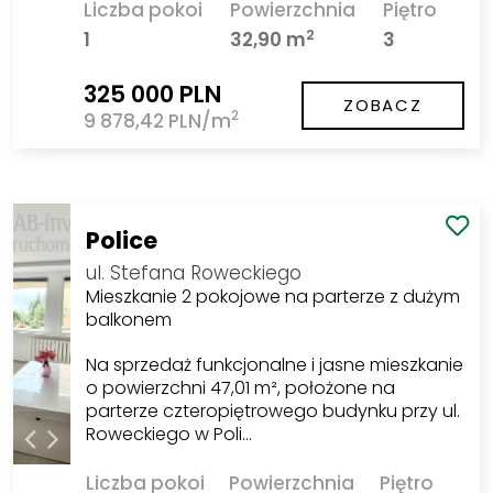
Liczba pokoi
Powierzchnia
Piętro
2
1
32,90 m
3
325 000 PLN
ZOBACZ
2
9 878,42 PLN/m
Police
ul. Stefana Roweckiego
Mieszkanie 2 pokojowe na parterze z dużym
balkonem
Na sprzedaż funkcjonalne i jasne mieszkanie
o powierzchni 47,01 m², położone na
parterze czteropiętrowego budynku przy ul.
Roweckiego w Poli…
Liczba pokoi
Powierzchnia
Piętro