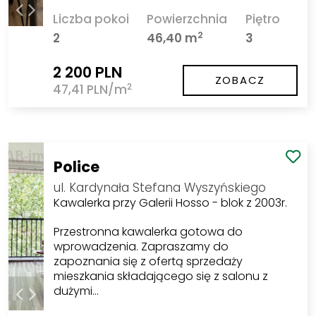
Liczba pokoi
Powierzchnia
Piętro
2
2
46,40 m
3
2 200 PLN
ZOBACZ
2
47,41 PLN/m
Police
ul. Kardynała Stefana Wyszyńskiego
Kawalerka przy Galerii Hosso - blok z 2003r.
Przestronna kawalerka gotowa do
wprowadzenia. Zapraszamy do
zapoznania się z ofertą sprzedaży
mieszkania składającego się z salonu z
dużymi…