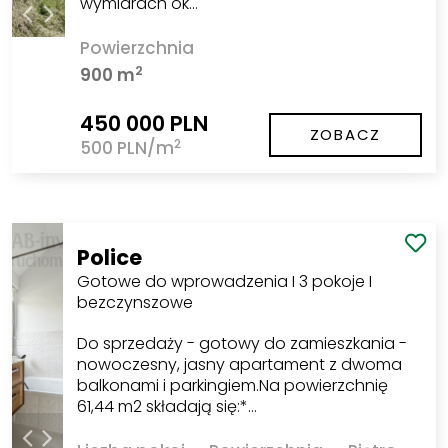
wymiarach ok…
Powierzchnia
2
900 m
450 000 PLN
ZOBACZ
2
500 PLN/m
Police
Gotowe do wprowadzenia I 3 pokoje I
bezczynszowe
Do sprzedaży - gotowy do zamieszkania -
nowoczesny, jasny apartament z dwoma
balkonami i parkingiem.Na powierzchnię
61,44 m2 składają się:*…