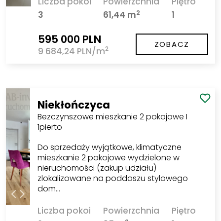
Liczba pokoi
Powierzchnia
Piętro
2
3
61,44 m
1
595 000 PLN
ZOBACZ
2
9 684,24 PLN/m
Niekłończyca
Bezczynszowe mieszkanie 2 pokojowe I
1pierto
Do sprzedaży wyjątkowe, klimatyczne
mieszkanie 2 pokojowe wydzielone w
nieruchomości (zakup udziału)
zlokalizowane na poddaszu stylowego
dom…
Liczba pokoi
Powierzchnia
Piętro