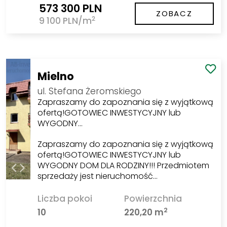
573 300 PLN
ZOBACZ
2
9 100 PLN/m
Mielno
ul. Stefana Żeromskiego
Zapraszamy do zapoznania się z wyjątkową
ofertą!GOTOWIEC INWESTYCYJNY lub
WYGODNY…
Zapraszamy do zapoznania się z wyjątkową
ofertą!GOTOWIEC INWESTYCYJNY lub
WYGODNY DOM DLA RODZINY!!! Przedmiotem
sprzedaży jest nieruchomość…
Liczba pokoi
Powierzchnia
2
10
220,20 m