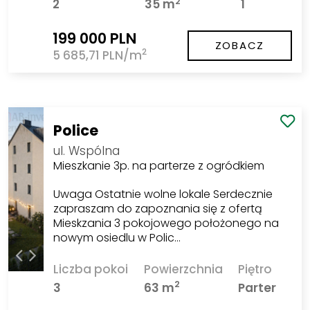
2
2
35 m
1
199 000 PLN
ZOBACZ
2
5 685,71 PLN/m
Police
ul. Wspólna
Mieszkanie 3p. na parterze z ogródkiem
Uwaga Ostatnie wolne lokale Serdecznie
zapraszam do zapoznania się z ofertą
Mieskzania 3 pokojowego położonego na
nowym osiedlu w Polic…
Liczba pokoi
Powierzchnia
Piętro
2
3
63 m
Parter