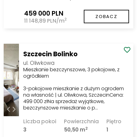
459 000 PLN
ZOBACZ
2
11 148,89 PLN/m
Szczecin Bolinko
ul. Oliwkowa
Mieszkanie bezczynszowe, 3 pokojowe, z
ogródkiem
3-pokojowe mieszkanie z dużym ogrodem
na własność | ul. Oliwkowa, SzczecinCena:
499 000 złNa sprzedaż wyjątkowe,
bezczynszowe mieszkanie o p…
Liczba pokoi
Powierzchnia
Piętro
2
3
50,50 m
1