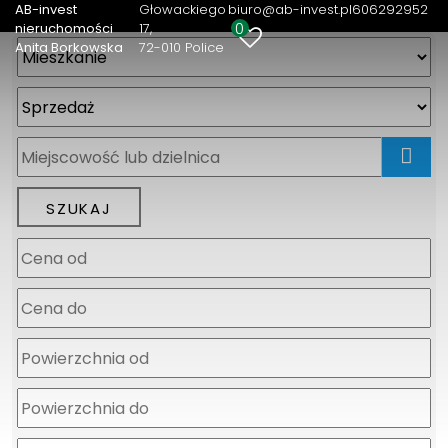
AB-invest
Głowackiego
biuro@ab-invest.pl
606292952
0
nieruchomości
17
Anita Borkowska
72-010 Police
mapa