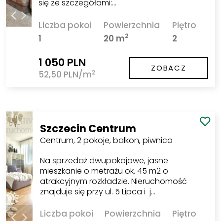
się ze szczegółami:…
Liczba pokoi
Powierzchnia
Piętro
2
1
20 m
2
1 050 PLN
ZOBACZ
2
52,50 PLN/m
Szczecin Centrum
Centrum, 2 pokoje, balkon, piwnica
Na sprzedaż dwupokojowe, jasne
mieszkanie o metrażu ok. 45 m2 o
atrakcyjnym rozkładzie. Nieruchomość
znajduje się przy ul. 5 Lipca i j…
Liczba pokoi
Powierzchnia
Piętro