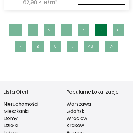
2
62,90 PLN/m
1
2
3
4
5
6
7
8
9
...
491
Lista Ofert
Popularne Lokalizacje
Nieruchomości
Warszawa
Mieszkania
Gdańsk
Domy
Wrocław
Działki
Kraków
Lokale
Poznań