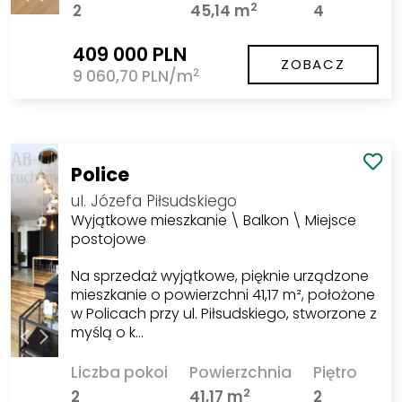
2
2
45,14 m
4
409 000 PLN
ZOBACZ
2
9 060,70 PLN/m
Police
ul. Józefa Piłsudskiego
Wyjątkowe mieszkanie \ Balkon \ Miejsce
postojowe
Na sprzedaż wyjątkowe, pięknie urządzone
mieszkanie o powierzchni 41,17 m², położone
w Policach przy ul. Piłsudskiego, stworzone z
myślą o k…
Liczba pokoi
Powierzchnia
Piętro
2
2
41,17 m
2