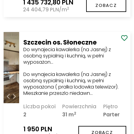
1 435 732,80 PLN
ZOBACZ
2
24 404,79 PLN/m
Szczecin os. Słoneczne
Do wynajecia kawalerka (na Jasnej) z
osobną sypialnią i kuchnią, w pełni
wyposażon…
Do wynajecia kawalerka (na Jasnej) z
osobną sypialnią i kuchnią, w pełni
wyposażona ( pralka lodowka telewizor).
Mieszkanie przeszlo niedawn…
Liczba pokoi
Powierzchnia
Piętro
2
2
31 m
Parter
1 950 PLN
ZOBACZ