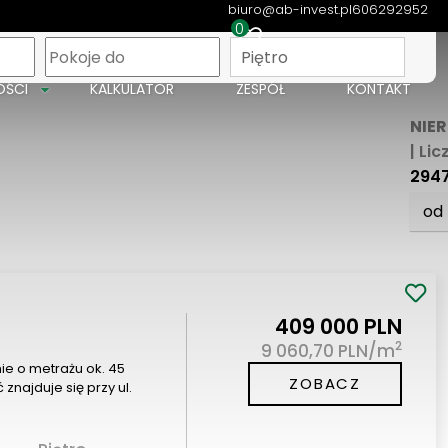
biuro@ab-invest.pl
606292952
0
apa
Piętro
OŚCI
KALKULATOR
ZESPÓŁ
KONTAKT
NIE
| Lic
294
od
409 000 PLN
2
9 060,70 PLN/m
e o metrażu ok. 45
ZOBACZ
najduje się przy ul.