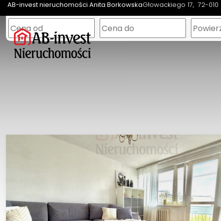
AB-invest nieruchomości Anita Borkowska
Głowackiego 17
72-010 