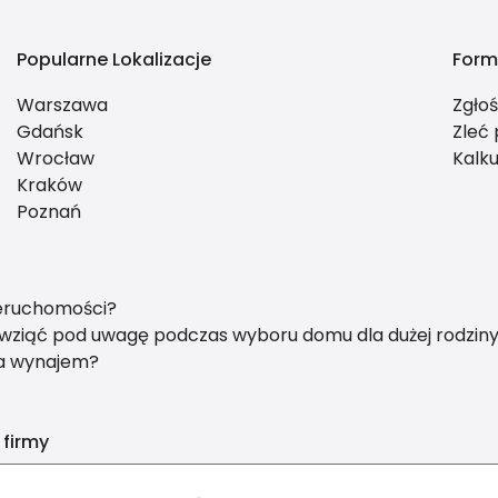
Popularne Lokalizacje
Form
Warszawa
Zgło
Gdańsk
Zleć
Wrocław
Kalku
Kraków
Poznań
ieruchomości?
y wziąć pod uwagę podczas wyboru domu dla dużej rodzin
na wynajem?
 firmy
nvest nieruchomości Anita Borkowska