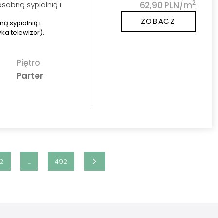
2
sobną sypialnią i
62,90 PLN/m
ZOBACZ
ą sypialnią i
ka telewizor).
Piętro
Parter
12
...
492