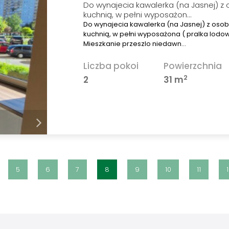
Do wynajecia kawalerka (na Jasnej) z o
kuchnią, w pełni wyposażon…
Do wynajecia kawalerka (na Jasnej) z osobn
kuchnią, w pełni wyposażona ( pralka lodow
Mieszkanie przeszlo niedawn…
Liczba pokoi
Powierzchnia
2
2
31 m
5
6
7
8
9
10
11