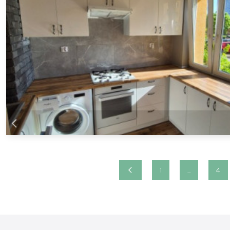
1
...
4