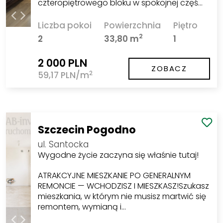
czteropiętrowego bloku w spokojnej częś…
Liczba pokoi
Powierzchnia
Piętro
2
2
33,80 m
1
2 000 PLN
ZOBACZ
2
59,17 PLN/m
Szczecin Pogodno
ul. Santocka
Wygodne życie zaczyna się właśnie tutaj!
ATRAKCYJNE MIESZKANIE PO GENERALNYM
REMONCIE — WCHODZISZ I MIESZKASZ!Szukasz
mieszkania, w którym nie musisz martwić się
remontem, wymianą i…