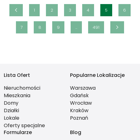
1
2
3
4
5
6
7
8
9
...
491
Lista Ofert
Popularne Lokalizacje
Nieruchomości
Warszawa
Mieszkania
Gdańsk
Domy
Wrocław
Działki
Kraków
Lokale
Poznań
Oferty specjalne
Formularze
Blog