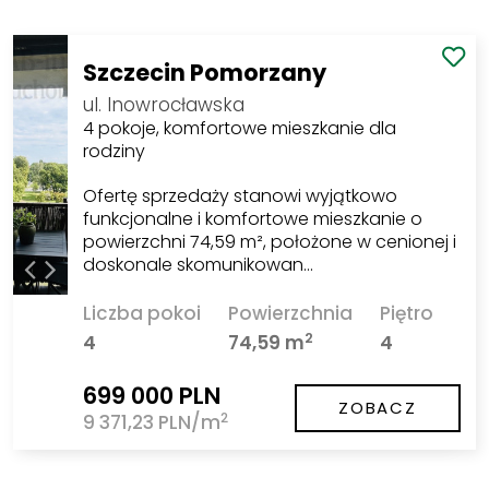
Szczecin Pomorzany
ul. Inowrocławska
4 pokoje, komfortowe mieszkanie dla
rodziny
Ofertę sprzedaży stanowi wyjątkowo
funkcjonalne i komfortowe mieszkanie o
powierzchni 74,59 m², położone w cenionej i
doskonale skomunikowan…
Liczba pokoi
Powierzchnia
Piętro
2
4
74,59 m
4
699 000 PLN
ZOBACZ
2
9 371,23 PLN/m