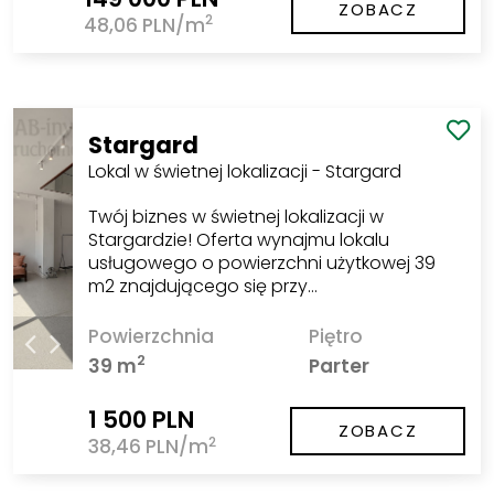
ZOBACZ
2
48,06 PLN/m
Stargard
Lokal w świetnej lokalizacji - Stargard
Twój biznes w świetnej lokalizacji w
Stargardzie! Oferta wynajmu lokalu
usługowego o powierzchni użytkowej 39
m2 znajdującego się przy…
Powierzchnia
Piętro
2
39 m
Parter
1 500 PLN
ZOBACZ
2
38,46 PLN/m