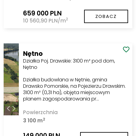
659 000 PLN
ZOBACZ
2
10 560,90 PLN/m
Nętno
Działka Poj. Drawskie: 3100 m² pod dom,
Nętno
Działka budowlana w Nętnie, gmina
Drawsko Pomorskie, na Pojezierzu Drawskim.
3100 m² (0,31 ha), objęta miejscowym
planem zagospodarowania pr…
Powierzchnia
2
3 100 m
149 000 PLN