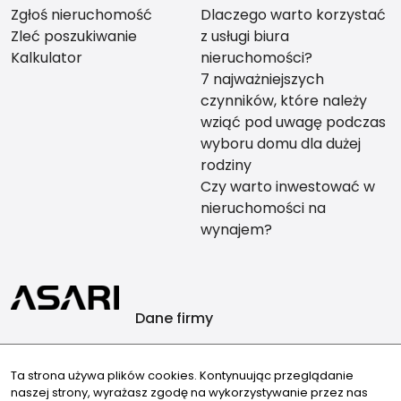
Zgłoś nieruchomość
Dlaczego warto korzystać
Zleć poszukiwanie
z usługi biura
Kalkulator
nieruchomości?
7 najważniejszych
czynników, które należy
wziąć pod uwagę podczas
wyboru domu dla dużej
rodziny
Czy warto inwestować w
nieruchomości na
wynajem?
Dane firmy
AB-invest nieruchomości Anita Borkowska
Głowackiego 17
Ta strona używa plików cookies. Kontynuując przeglądanie
naszej strony, wyrażasz zgodę na wykorzystywanie przez nas
72-010 Police