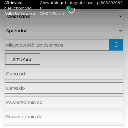
AB-invest
Głowackiego
biuro@ab-invest.pl
606292952
0
nieruchomości
17
Anita Borkowska
72-010 Police
mapa