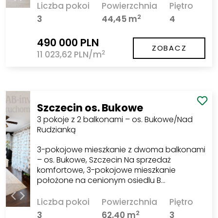
Liczba pokoi
Powierzchnia
Piętro
2
3
44,45 m
4
490 000 PLN
ZOBACZ
2
11 023,62 PLN/m
Szczecin os. Bukowe
3 pokoje z 2 balkonami – os. Bukowe/Nad
Rudzianką
3-pokojowe mieszkanie z dwoma balkonami
– os. Bukowe, Szczecin Na sprzedaż
komfortowe, 3-pokojowe mieszkanie
położone na cenionym osiedlu B…
Liczba pokoi
Powierzchnia
Piętro
2
3
62,40 m
3