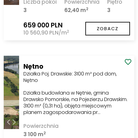
Liczba pokoi
Powierzchnia
Piętro
2
3
62,40 m
3
659 000 PLN
ZOBACZ
2
10 560,90 PLN/m
Nętno
Działka Poj. Drawskie: 3100 m² pod dom,
Nętno
Działka budowlana w Nętnie, gmina
Drawsko Pomorskie, na Pojezierzu Drawskim.
3100 m² (0,31 ha), objęta miejscowym
planem zagospodarowania pr…
Powierzchnia
2
3 100 m