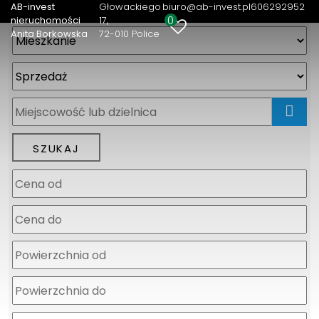
AB-invest
Głowackiego
biuro@ab-invest.pl
606292952
0
nieruchomości
17
Anita Borkowska
72-010 Police
mapa