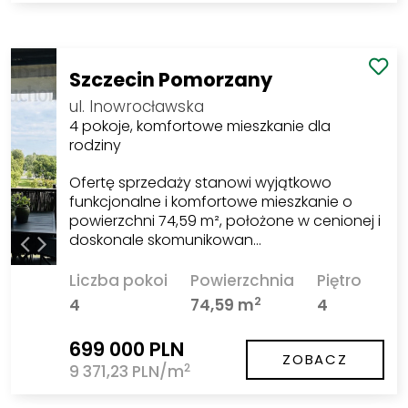
Szczecin Pomorzany
ul. Inowrocławska
4 pokoje, komfortowe mieszkanie dla
rodziny
Ofertę sprzedaży stanowi wyjątkowo
funkcjonalne i komfortowe mieszkanie o
powierzchni 74,59 m², położone w cenionej i
doskonale skomunikowan…
Liczba pokoi
Powierzchnia
Piętro
2
4
74,59 m
4
699 000 PLN
ZOBACZ
2
9 371,23 PLN/m