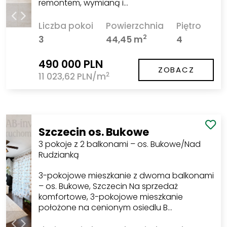
remontem, wymianą i…
Liczba pokoi
Powierzchnia
Piętro
2
3
44,45 m
4
490 000 PLN
ZOBACZ
2
11 023,62 PLN/m
Szczecin os. Bukowe
3 pokoje z 2 balkonami – os. Bukowe/Nad
Rudzianką
3-pokojowe mieszkanie z dwoma balkonami
– os. Bukowe, Szczecin Na sprzedaż
komfortowe, 3-pokojowe mieszkanie
położone na cenionym osiedlu B…