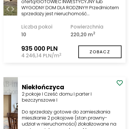
ofertą!GOTOWIEC INWESTYCYJNY lub
WYGODNY DOM DLA RODZINY!!! Przedmiotem
sprzedaży jest nieruchomość…
Liczba pokoi
Powierzchnia
2
10
220,20 m
935 000 PLN
ZOBACZ
2
4 246,14 PLN/m
Niekłończyca
2 pokoje I Cześć domu I parter I
bezczynszowe I
Do sprzedaży gotowe do zamieszkania
mieszkanie 2 pokojowe (stan prawny-
udział w nieruchomości) zlokalizowane na