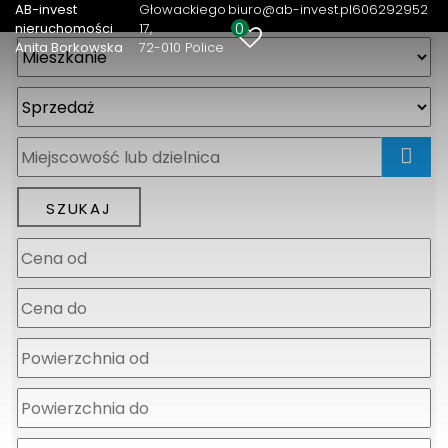
AB-invest
Głowackiego
biuro@ab-invest.pl
606292952
0
nieruchomości
17
Anita Borkowska
72-010 Police
mapa