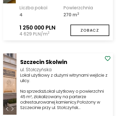
Liczba pokoi
Powierzchnia
2
4
270 m
1 250 000 PLN
ZOBACZ
2
4 629 PLN/m
Szczecin Skolwin
ul. Stołczyńska
Lokal użytkowy z dużymi witrynami wejście z
ulicy.
Na sprzedażLokal użytkowy o powierzchni
45 m², zlokalizowany na parterze
odrestaurowanej kamienicy.Położony w
Szczecinie przy ul. Stołczyńsk…