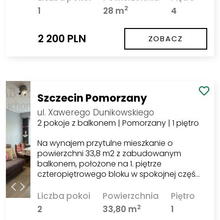
2
1
28 m
4
2 200 PLN
ZOBACZ
Szczecin Pomorzany
ul. Xawerego Dunikowskiego
2 pokoje z balkonem | Pomorzany | 1 piętro
Na wynajem przytulne mieszkanie o
powierzchni 33,8 m2 z zabudowanym
balkonem, położone na 1. piętrze
czteropiętrowego bloku w spokojnej częś…
Liczba pokoi
Powierzchnia
Piętro
2
2
33,80 m
1