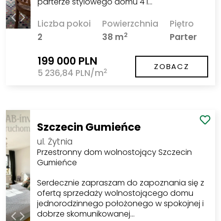
parterze stylowego domu 4 l…
Liczba pokoi
Powierzchnia
Piętro
2
2
38 m
Parter
199 000 PLN
ZOBACZ
2
5 236,84 PLN/m
Szczecin Gumieńce
ul. Żytnia
Przestronny dom wolnostojący Szczecin
Gumieńce
Serdecznie zapraszam do zapoznania się z
ofertą sprzedaży wolnostojącego domu
jednorodzinnego położonego w spokojnej i
dobrze skomunikowanej…