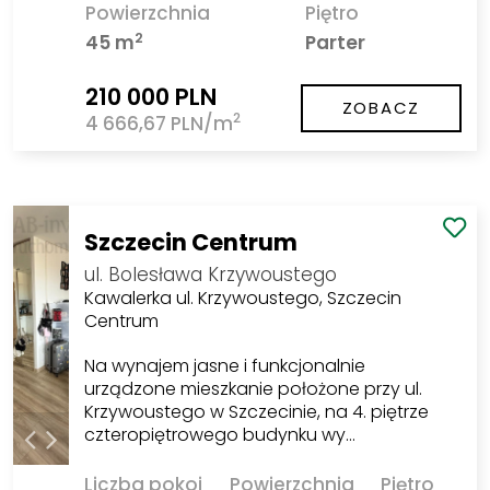
Powierzchnia
Piętro
2
45 m
Parter
210 000 PLN
ZOBACZ
2
4 666,67 PLN/m
Szczecin Centrum
ul. Bolesława Krzywoustego
Kawalerka ul. Krzywoustego, Szczecin
Centrum
Na wynajem jasne i funkcjonalnie
urządzone mieszkanie położone przy ul.
Krzywoustego w Szczecinie, na 4. piętrze
czteropiętrowego budynku wy…
Liczba pokoi
Powierzchnia
Piętro