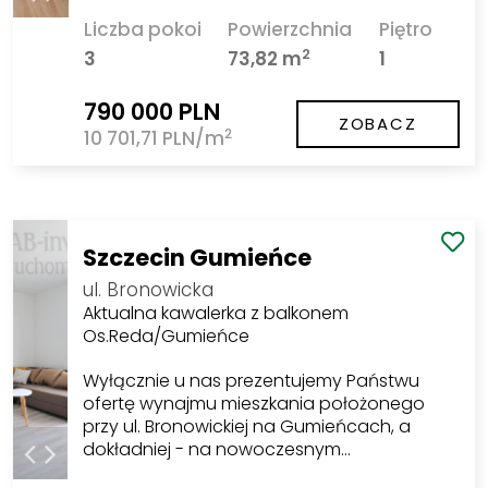
Liczba pokoi
Powierzchnia
Piętro
2
3
73,82 m
1
790 000 PLN
ZOBACZ
2
10 701,71 PLN/m
Szczecin Gumieńce
ul. Bronowicka
Aktualna kawalerka z balkonem
Os.Reda/Gumieńce
Wyłącznie u nas prezentujemy Państwu
ofertę wynajmu mieszkania położonego
przy ul. Bronowickiej na Gumieńcach, a
dokładniej - na nowoczesnym…