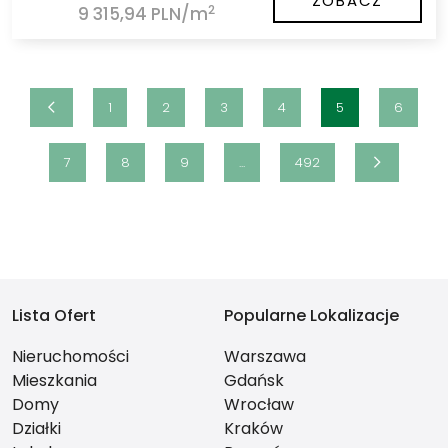
ZOBACZ
2
9 315,94 PLN/m
1
2
3
4
5
6
7
8
9
...
492
Lista Ofert
Popularne Lokalizacje
Nieruchomości
Warszawa
Mieszkania
Gdańsk
Domy
Wrocław
Działki
Kraków