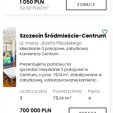
1 050 PLN
ZOBACZ
2
52,50 PLN/m
Szczecin Śródmieście-Centrum
ul. marsz. Józefa Piłsudskiego
Mieszkanie 3 pokojowe, zabytkowa
Kamienica Centrum
Prezentujemy państwu na
sprzedaż mieszkanie 3 pokojowe w
Centrum, o pow. 75,14 m², zlokalizowane w
zabytkowej, odrestaurowanej kamienic…
Liczba pokoi
Powierzchnia
Piętro
2
3
75,14 m
4
700 000 PLN