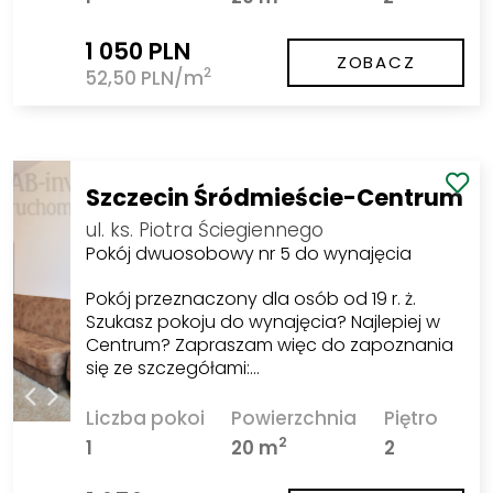
1 050 PLN
ZOBACZ
2
52,50 PLN/m
Szczecin Śródmieście-Centrum
ul. ks. Piotra Ściegiennego
Pokój dwuosobowy nr 5 do wynajęcia
Pokój przeznaczony dla osób od 19 r. ż.
Szukasz pokoju do wynajęcia? Najlepiej w
Centrum? Zapraszam więc do zapoznania
się ze szczegółami:…
Liczba pokoi
Powierzchnia
Piętro
2
1
20 m
2