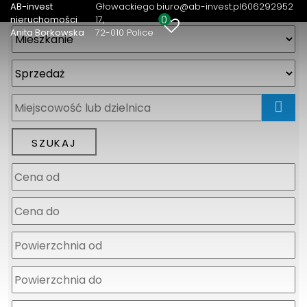
AB-invest
Głowackiego
biuro@ab-invest.pl
606292952
0
nieruchomości
17
Anita Borkowska
72-010 Police
mapa