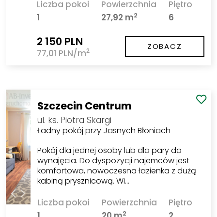
Liczba pokoi
Powierzchnia
Piętro
2
1
27,92 m
6
2 150 PLN
ZOBACZ
2
77,01 PLN/m
Szczecin Centrum
ul. ks. Piotra Skargi
Ładny pokój przy Jasnych Błoniach
Pokój dla jednej osoby lub dla pary do
wynajęcia. Do dyspozycji najemców jest
komfortowa, nowoczesna łazienka z dużą
kabiną prysznicową. Wi…
Liczba pokoi
Powierzchnia
Piętro
2
1
20 m
2