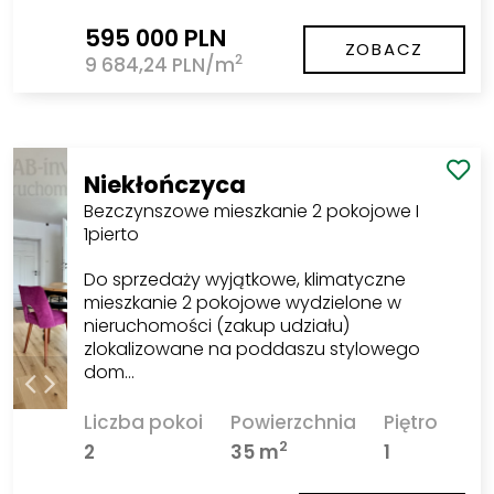
595 000 PLN
ZOBACZ
2
9 684,24 PLN/m
Niekłończyca
Bezczynszowe mieszkanie 2 pokojowe I
1pierto
Do sprzedaży wyjątkowe, klimatyczne
mieszkanie 2 pokojowe wydzielone w
nieruchomości (zakup udziału)
zlokalizowane na poddaszu stylowego
dom…
Liczba pokoi
Powierzchnia
Piętro
2
2
35 m
1