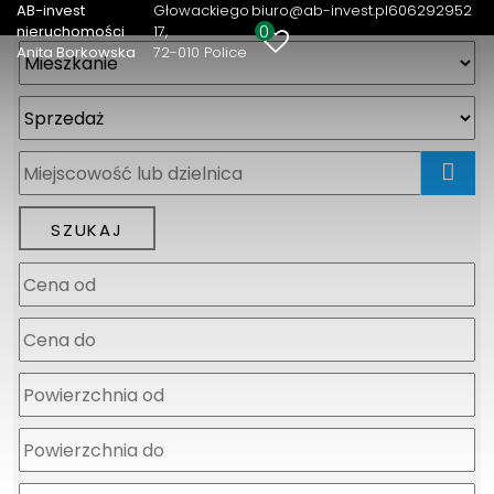
AB-invest
Głowackiego
biuro@ab-invest.pl
606292952
0
nieruchomości
17
Anita Borkowska
72-010 Police
mapa