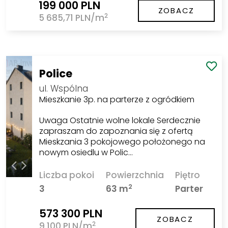
199 000 PLN
ZOBACZ
2
5 685,71 PLN/m
Police
ul. Wspólna
Mieszkanie 3p. na parterze z ogródkiem
Uwaga Ostatnie wolne lokale Serdecznie
zapraszam do zapoznania się z ofertą
Mieskzania 3 pokojowego położonego na
nowym osiedlu w Polic…
Liczba pokoi
Powierzchnia
Piętro
2
3
63 m
Parter
573 300 PLN
ZOBACZ
2
9 100 PLN/m