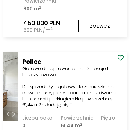
Powierzchnia
2
900 m
450 000 PLN
ZOBACZ
2
500 PLN/m
Police
Gotowe do wprowadzenia I 3 pokoje I
bezczynszowe
Do sprzedaży - gotowy do zamieszkania -
nowoczesny, jasny apartament z dwoma
balkonami i parkingiem.Na powierzchnię
61,44 m2 składają się:*…
Liczba pokoi
Powierzchnia
Piętro
2
3
61,44 m
1