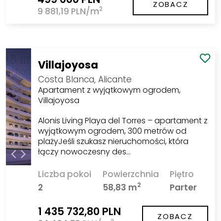
ZOBACZ
2
9 881,19 PLN/m
Villajoyosa
Costa Blanca, Alicante
Apartament z wyjątkowym ogrodem,
Villajoyosa
Alonis Living Playa del Torres – apartament z
wyjątkowym ogrodem, 300 metrów od
plażyJeśli szukasz nieruchomości, która
łączy nowoczesny des…
Liczba pokoi
Powierzchnia
Piętro
2
2
58,83 m
Parter
1 435 732,80 PLN
ZOBACZ