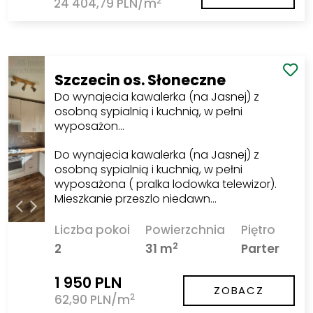
2
24 404,79 PLN/m
Szczecin os. Słoneczne
Do wynajecia kawalerka (na Jasnej) z
osobną sypialnią i kuchnią, w pełni
wyposażon…
Do wynajecia kawalerka (na Jasnej) z
osobną sypialnią i kuchnią, w pełni
wyposażona ( pralka lodowka telewizor).
Mieszkanie przeszlo niedawn…
Liczba pokoi
Powierzchnia
Piętro
2
2
31 m
Parter
1 950 PLN
ZOBACZ
2
62,90 PLN/m