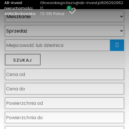
AB-invest
Głowackiego
biuro@ab-invest.pl
606292952
0
nieruchomości
17
Anita Borkowska
72-010 Police
mapa