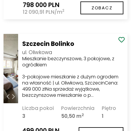
798 000 PLN
ZOBACZ
2
12 090,91 PLN/m
Szczecin Bolinko
ul. Oliwkowa
Mieszkanie bezczynszowe, 3 pokojowe, z
ogródkiem
3-pokojowe mieszkanie z dużym ogrodem
na własność | ul. Oliwkowa, SzczecinCena:
499 000 złNa sprzedaż wyjątkowe,
bezczynszowe mieszkanie o p…
Liczba pokoi
Powierzchnia
Piętro
2
3
50,50 m
1
499 000 PLN