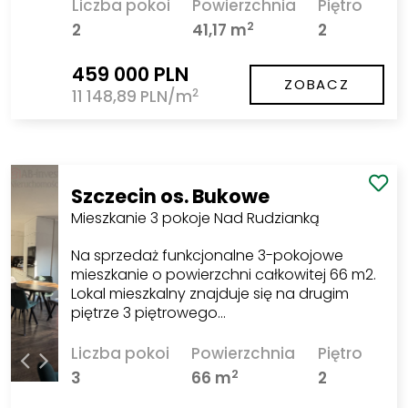
Liczba pokoi
Powierzchnia
Piętro
2
2
41,17 m
2
459 000 PLN
ZOBACZ
2
11 148,89 PLN/m
Szczecin os. Bukowe
Mieszkanie 3 pokoje Nad Rudzianką
Na sprzedaż funkcjonalne 3-pokojowe
mieszkanie o powierzchni całkowitej 66 m2.
Lokal mieszkalny znajduje się na drugim
piętrze 3 piętrowego…
Liczba pokoi
Powierzchnia
Piętro
2
3
66 m
2