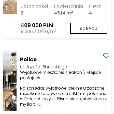
Liczba pokoi
Powierzchnia
Piętro
2
2
45,14 m
4
409 000 PLN
ZOBACZ
2
9 060,70 PLN/m
Police
ul. Józefa Piłsudskiego
Wyjątkowe mieszkanie \ Balkon \ Miejsce
postojowe
Na sprzedaż wyjątkowe, pięknie urządzone
mieszkanie o powierzchni 41,17 m², położone
w Policach przy ul. Piłsudskiego, stworzone z
myślą o k…