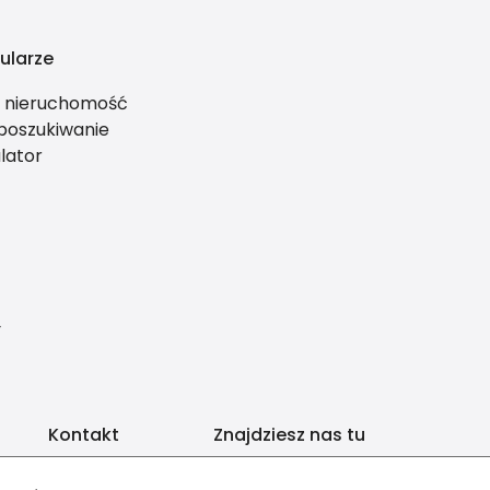
ularze
ś nieruchomość
 poszukiwanie
lator
y
Kontakt
Znajdziesz nas tu
biuro@ab-invest.pl