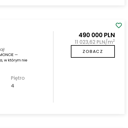
490 000 PLN
2
11 023,62 PLN/m
aj!
ZOBACZ
EMONCIE —
, w którym nie
Piętro
4