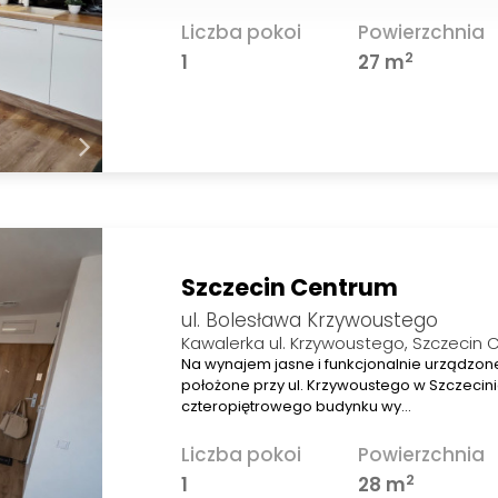
Liczba pokoi
Powierzchnia
2
1
27 m
Szczecin Centrum
ul. Bolesława Krzywoustego
Kawalerka ul. Krzywoustego, Szczecin
Na wynajem jasne i funkcjonalnie urządzon
położone przy ul. Krzywoustego w Szczecinie
czteropiętrowego budynku wy…
Liczba pokoi
Powierzchnia
2
1
28 m