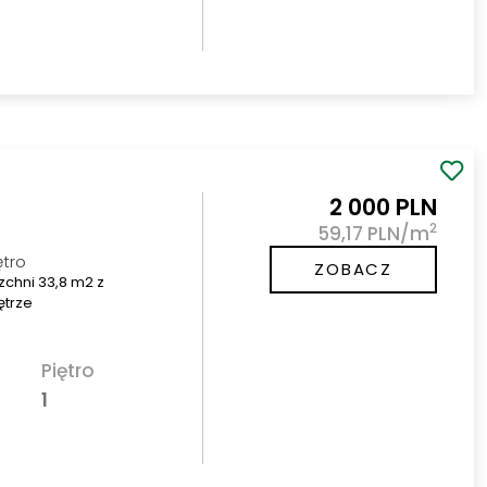
2 000 PLN
2
59,17 PLN/m
ętro
ZOBACZ
chni 33,8 m2 z
ętrze
Piętro
1