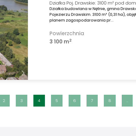
Działka Poj. Drawskie: 3100 m² pod dom
Działka budowlana w Nętnie, gmina Drawsk
Pojezierzu Drawskim. 3100 m² (0,31 ha), ob
planem zagospodarowania pr…
Powierzchnia
2
3 100 m
2
3
4
5
6
7
8
...