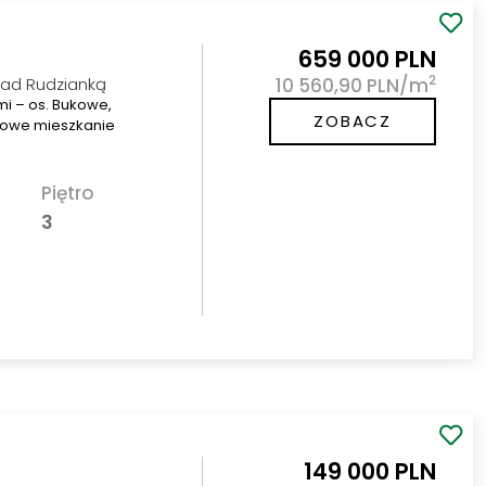
659 000 PLN
2
Nad Rudzianką
10 560,90 PLN/m
i – os. Bukowe,
ZOBACZ
jowe mieszkanie
Piętro
3
149 000 PLN