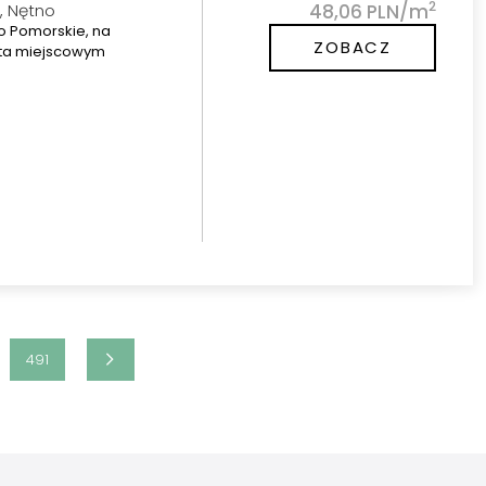
2
, Nętno
48,06 PLN/m
o Pomorskie, na
ZOBACZ
jęta miejscowym
491