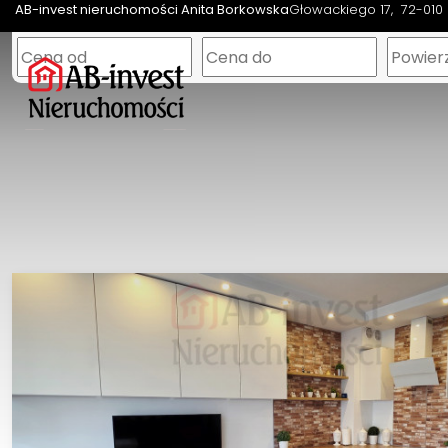
AB-invest nieruchomości Anita Borkowska
Głowackiego 17
72-010 