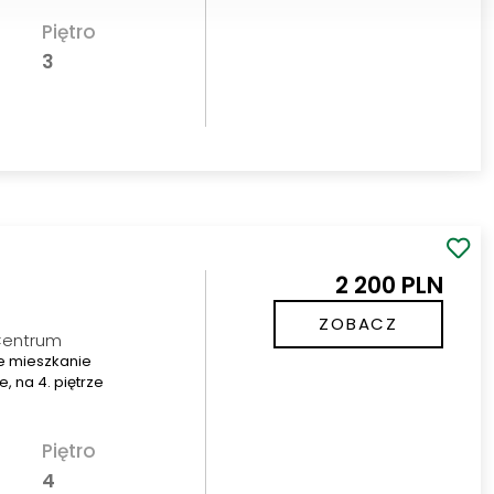
Piętro
3
2 200 PLN
ZOBACZ
 Centrum
e mieszkanie
, na 4. piętrze
Piętro
4