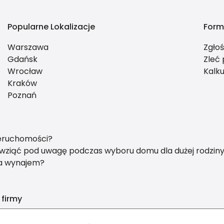
Popularne Lokalizacje
Form
Warszawa
Zgło
Gdańsk
Zleć
Wrocław
Kalku
Kraków
Poznań
ieruchomości?
y wziąć pod uwagę podczas wyboru domu dla dużej rodzin
na wynajem?
 firmy
nvest nieruchomości Anita Borkowska