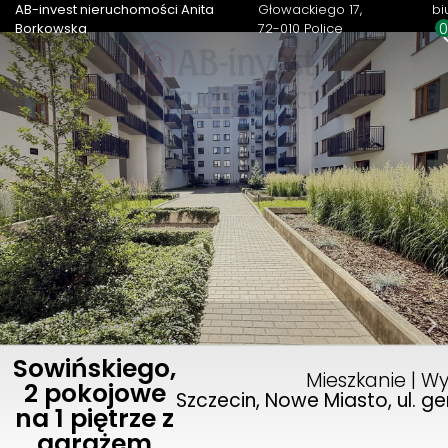
AB-invest nieruchomości Anita
Głowackiego 17
bi
Borkowska
72-010 Police
Sowińskiego,
Mieszkanie | W
2 pokojowe
Szczecin, Nowe Miasto, ul. g
na 1 piętrze z
garażem