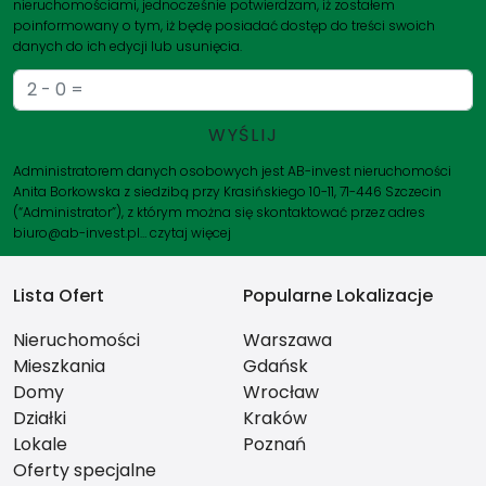
nieruchomościami, jednocześnie potwierdzam, iż zostałem
poinformowany o tym, iż będę posiadać dostęp do treści swoich
danych do ich edycji lub usunięcia.
Administratorem danych osobowych jest AB-invest nieruchomości
Anita Borkowska z siedzibą przy Krasińskiego 10-11, 71-446 Szczecin
(“Administrator”), z którym można się skontaktować przez adres
biuro@ab-invest.pl…
czytaj więcej
Lista Ofert
Popularne Lokalizacje
Nieruchomości
Warszawa
Mieszkania
Gdańsk
Domy
Wrocław
Działki
Kraków
Lokale
Poznań
Oferty specjalne