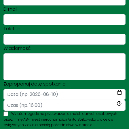
E-mail
Telefon
Wiadomość
Zaproponuj datę spotkania
Wyrażam zgodę na przetwarzanie moich danych osobowych
przez firmę AB-invest nieruchomości Anita Borkowska dla celów
związanych z działalnością pośrednictwa w obrocie