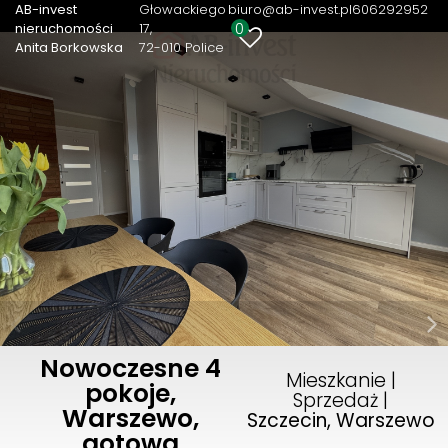
AB-invest
Głowackiego
biuro@ab-invest.pl
606292952
0
nieruchomości
17
Anita Borkowska
72-010 Police
Nowoczesne 4
Mieszkanie |
pokoje,
Sprzedaż |
Warszewo,
Szczecin, Warszewo
gotowa