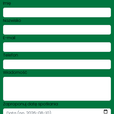
Imię
Nazwisko
E-mail
Telefon
Wiadomość
Zaproponuj datę spotkania