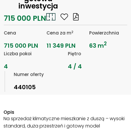
inwestycja
715 000 PLN
2
Cena
Cena za m
Powierzchnia
2
715 000 PLN
11 349 PLN
63 m
Liczba pokoi
Piętro
4
4 / 4
Numer oferty
440105
Opis
Na sprzedaż klimatyczne mieszkanie z duszą – wysoki
standard, duża przestrzeń i gotowy model