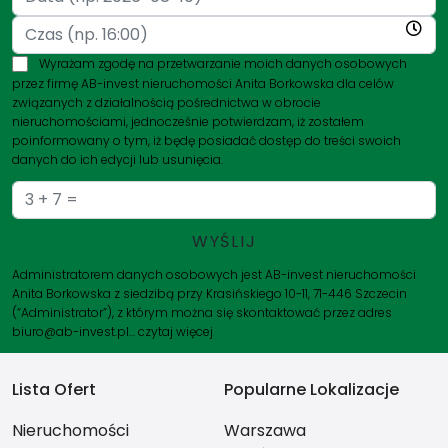
Wyrażam zgodę na przetwarzanie moich danych osobowych
przez firmę AB-invest nieruchomości Anita Borkowska dla celów
związanych z działalnością pośrednictwa w obrocie
nieruchomościami, jednocześnie potwierdzam, iż zostałem
poinformowany o tym, iż będę posiadać dostęp do treści swoich
danych do ich edycji lub usunięcia.
Administratorem danych osobowych jest AB-invest nieruchomości
Anita Borkowska z siedzibą przy Krasińskiego 10-11, 71-446 Szczecin
(“Administrator”), z którym można się skontaktować przez adres
biuro@ab-invest.pl…
czytaj więcej
Lista Ofert
Popularne Lokalizacje
Nieruchomości
Warszawa