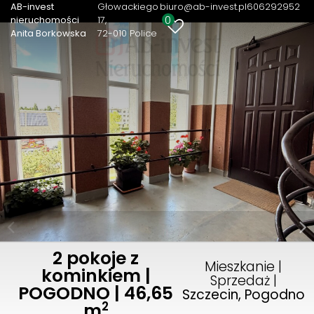
AB-invest
Głowackiego
biuro@ab-invest.pl
606292952
0
nieruchomości
17
Anita Borkowska
72-010 Police
2 pokoje z
Mieszkanie |
kominkiem |
Sprzedaż |
POGODNO | 46,65
Szczecin, Pogodno
2
m