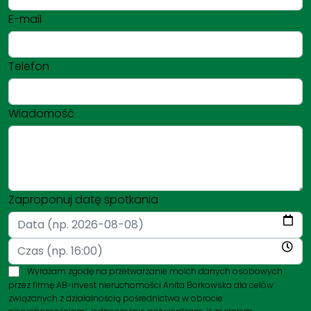
E-mail
Telefon
Wiadomość
Zaproponuj datę spotkania
Wyrażam zgodę na przetwarzanie moich danych osobowych
przez firmę AB-invest nieruchomości Anita Borkowska dla celów
związanych z działalnością pośrednictwa w obrocie