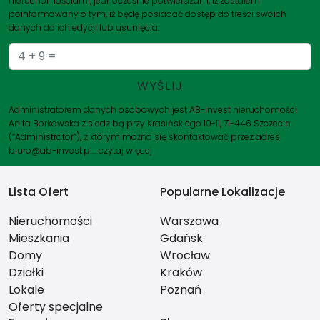
nieruchomościami, jednocześnie potwierdzam, iż zostałem
poinformowany o tym, iż będę posiadać dostęp do treści swoich
danych do ich edycji lub usunięcia.
Administratorem danych osobowych jest AB-invest nieruchomości
Anita Borkowska z siedzibą przy Krasińskiego 10-11, 71-446 Szczecin
(“Administrator”), z którym można się skontaktować przez adres
biuro@ab-invest.pl…
czytaj więcej
Lista Ofert
Popularne Lokalizacje
Nieruchomości
Warszawa
Mieszkania
Gdańsk
Domy
Wrocław
Działki
Kraków
Lokale
Poznań
Oferty specjalne