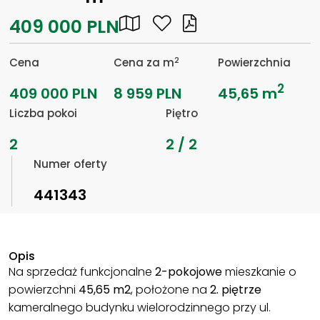
409 000 PLN
2
Cena
Cena za m
Powierzchnia
2
409 000 PLN
8 959 PLN
45,65 m
Liczba pokoi
Piętro
2
2 / 2
Numer oferty
441343
Opis
Na sprzedaż funkcjonalne
2-pokojowe
mieszkanie o
powierzchni
45,65 m2
, położone na
2. piętrze
kameralnego budynku wielorodzinnego przy ul.