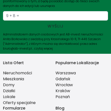
poinformowany o tym, iż będę posiadać dostęp do treści swoich
danych do ich edycji lub usunięcia.
Administratorem danych osobowych jest AB-invest nieruchomości
Anita Borkowska z siedzibą przy Krasińskiego 10-11, 71-446 Szczecin
(“Administrator”), z którym można się skontaktować przez adres
biuro@ab-invest.pl…
czytaj więcej
Lista Ofert
Popularne Lokalizacje
Nieruchomości
Warszawa
Mieszkania
Gdańsk
Domy
Wrocław
Działki
Kraków
Lokale
Poznań
Oferty specjalne
Formularze
Blog