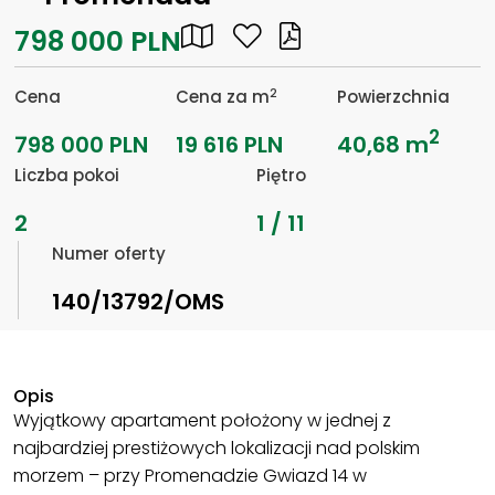
798 000 PLN
2
Cena
Cena za m
Powierzchnia
2
798 000 PLN
19 616 PLN
40,68 m
Liczba pokoi
Piętro
2
1 / 11
Numer oferty
140/13792/OMS
Opis
Wyjątkowy apartament położony w jednej z
najbardziej prestiżowych lokalizacji nad polskim
morzem – przy Promenadzie Gwiazd 14 w