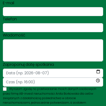
E-mail
Telefon
Wiadomość
Zaproponuj datę spotkania
Wyrażam zgodę na przetwarzanie moich danych osobowych
przez firmę AB-invest nieruchomości Anita Borkowska dla celów
związanych z działalnością pośrednictwa w obrocie
nieruchomościami, jednocześnie potwierdzam, iż zostałem