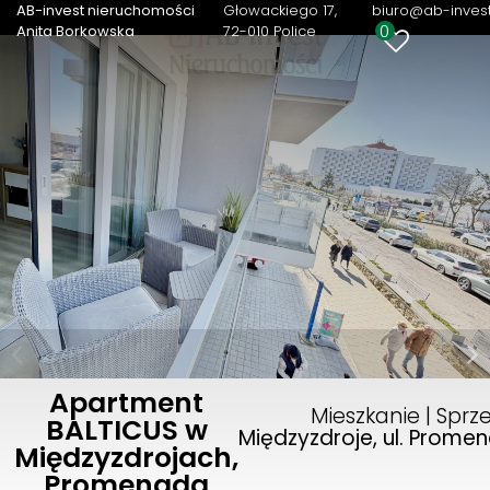
AB-invest nieruchomości
Głowackiego 17
biuro@ab-invest
0
Anita Borkowska
72-010 Police
Apartment
Mieszkanie | Sprz
BALTICUS w
Międzyzdroje, ul. Prom
Międzyzdrojach,
Promenada