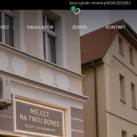
biuro@ab-invest.pl
606292952
0
OŚCI
KALKULATOR
ZESPÓŁ
KONTAKT