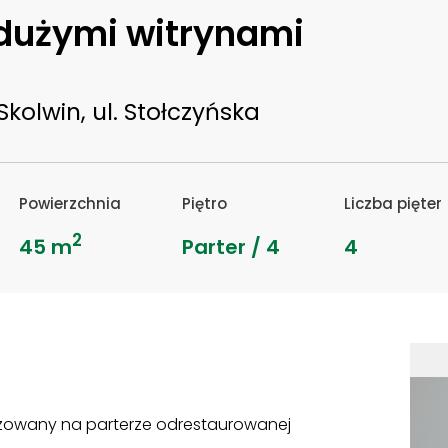
 dużymi witrynami
Skolwin, ul. Stołczyńska
Powierzchnia
Piętro
Liczba pięter
2
45 m
Parter / 4
4
lizowany na parterze odrestaurowanej