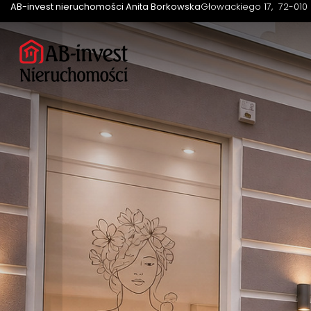
AB-invest nieruchomości Anita Borkowska
Głowackiego 17
72-010 