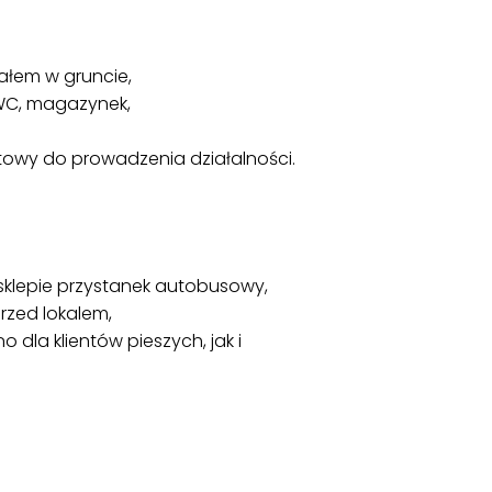
ałem w gruncie,
 WC, magazynek,
otowy do prowadzenia działalności.
sklepie przystanek autobusowy,
rzed lokalem,
 dla klientów pieszych, jak i