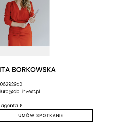
ITA BORKOWSKA
06292952
iuro@ab-invest.pl
il agenta
UMÓW SPOTKANIE