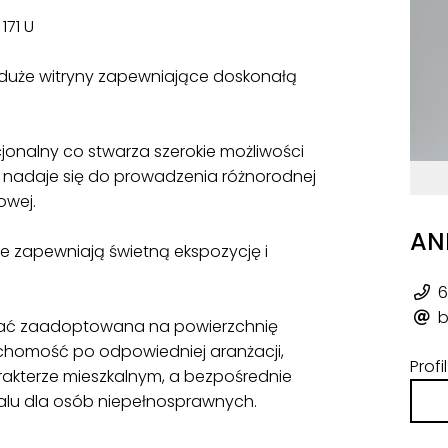
 171 U
z duże witryny zapewniające doskonałą
cjonalny co stwarza szerokie możliwości
e nadaje się do prowadzenia różnorodnej
owej.
AN
e zapewniają świetną ekspozycję i
6
b
ać zaadoptowana na powierzchnię
uchomość po odpowiedniej aranżacji,
Prof
rakterze mieszkalnym, a bezpośrednie
okalu dla osób niepełnosprawnych.