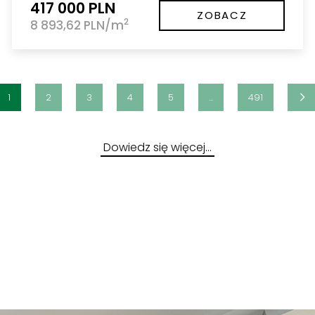
417 000 PLN
ZOBACZ
2
8 893,62 PLN/m
1
2
3
4
5
...
491
Dowiedz się więcej…