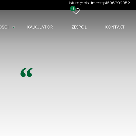
biuro@ab-invest.pl
606292952
0
OŚCI
KALKULATOR
ZESPÓŁ
KONTAKT