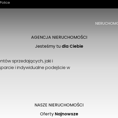
Police
NIERUCHOM
Witamy na naszej stronie
Z nami znajdziesz swoją nieruchomość
AGENCJA NIERUCHOMOŚCI
Jesteśmy tu
dla Ciebie
ntów sprzedających, jaki i
parcie i indywidualne podejście w
ZOBACZ
NASZE NIERUCHOMOŚCI
Oferty
Najnowsze