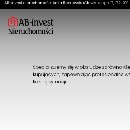
AB-invest nieruchomości Anita Borkowska
Głowackiego 17
72-010 
Specjalizujemy się w obsłudze zarówno Klie
kupujących, zapewniając profesjonalne ws
każdej sytuacji.