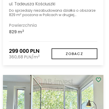
ul. Tadeusza Kościuszki
Do sprzedaży niezabudowana działka o obszarze
829 m
poożona w Policach w drugiej…
2
Powierzchnia
2
829 m
299 000 PLN
ZOBACZ
2
360,68 PLN/m