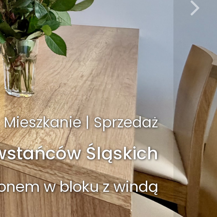
Mieszkanie | Sprzedaż
owstańców Śląskich
onem w bloku z windą