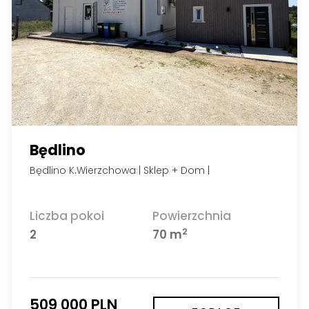
Będlino
Będlino K.Wierzchowa | Sklep + Dom |
Liczba pokoi
Powierzchnia
2
2
70 m
509 000 PLN