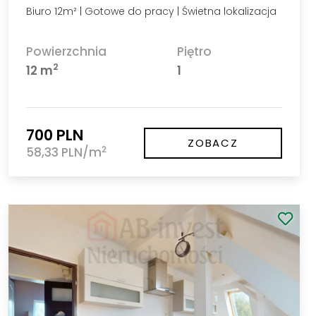
Biuro 12m² | Gotowe do pracy | Świetna lokalizacja
Powierzchnia
Piętro
2
12 m
1
700 PLN
ZOBACZ
2
58,33 PLN/m