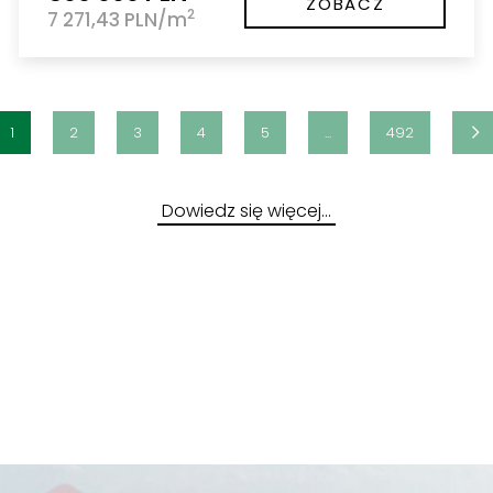
ZOBACZ
2
7 271,43 PLN/m
1
2
3
4
5
...
492
Dowiedz się więcej…