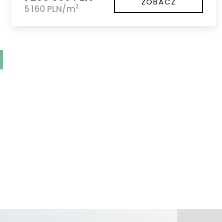
ZOBACZ
2
5 160 PLN/m