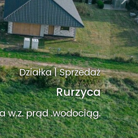
Działka | Sprzedaż
Rurzyca
a w.z. prąd .wodociąg.