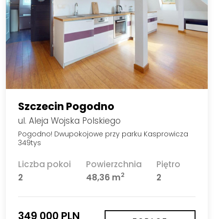
Szczecin Pogodno
ul. Aleja Wojska Polskiego
Pogodno! Dwupokojowe przy parku Kasprowicza
349tys
Liczba pokoi
Powierzchnia
Piętro
2
2
48,36 m
2
349 000 PLN