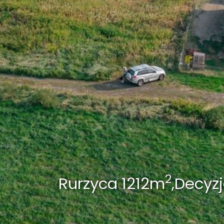
2
Rurzyca 1212m
,Decyzj