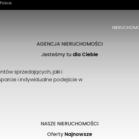
Police
NIERUCHOM
Witamy na naszej stronie
Z nami znajdziesz swoją nieruchomość
AGENCJA NIERUCHOMOŚCI
Jesteśmy tu
dla Ciebie
ntów sprzedających, jaki i
parcie i indywidualne podejście w
ZOBACZ
NASZE NIERUCHOMOŚCI
Oferty
Najnowsze