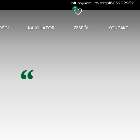
biuro@ab-invest.pl
606292952
0
OŚCI
KALKULATOR
ZESPÓŁ
KONTAKT