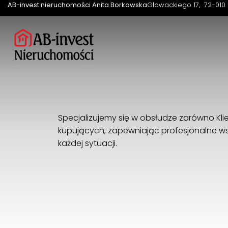
AB-invest nieruchomości Anita Borkowska
Głowackiego 17
72-010 
Specjalizujemy się w obsłudze zarówno Klie
kupujących, zapewniając profesjonalne ws
każdej sytuacji.