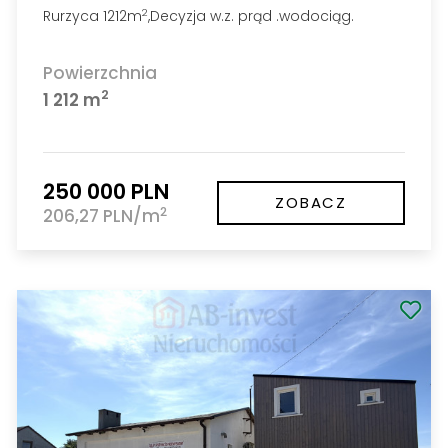
Rurzyca 1212m
,Decyzja w.z. prąd .wodociąg.
2
Powierzchnia
2
1 212 m
250 000 PLN
ZOBACZ
2
206,27 PLN/m