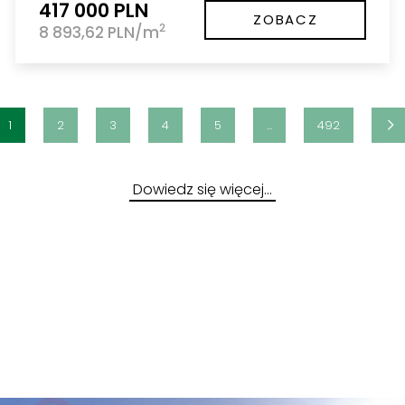
417 000 PLN
ZOBACZ
2
8 893,62 PLN/m
1
2
3
4
5
...
492
Dowiedz się więcej…