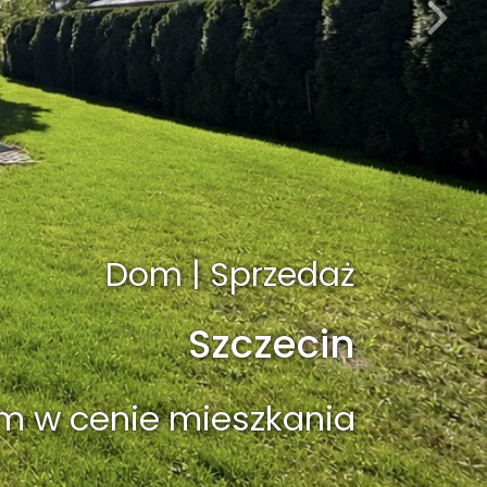
Mieszkanie | Wynajem
in, ul. Uczniowska
oje z dużym balkonem