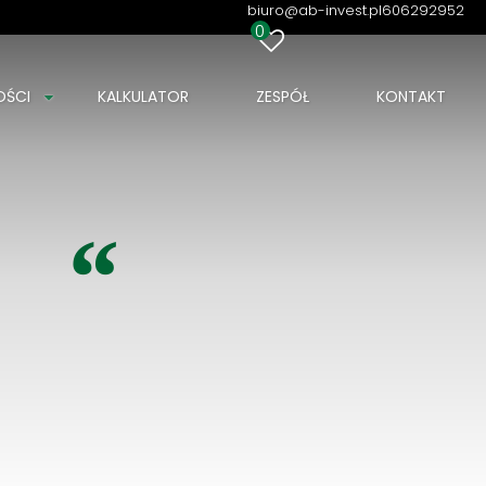
biuro@ab-invest.pl
606292952
0
OŚCI
KALKULATOR
ZESPÓŁ
KONTAKT