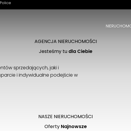
Police
NIERUCHOM
Witamy na naszej stronie
Z nami znajdziesz swoją nieruchomość
AGENCJA NIERUCHOMOŚCI
Jesteśmy tu
dla Ciebie
ntów sprzedających, jaki i
parcie i indywidualne podejście w
ZOBACZ
NASZE NIERUCHOMOŚCI
Oferty
Najnowsze