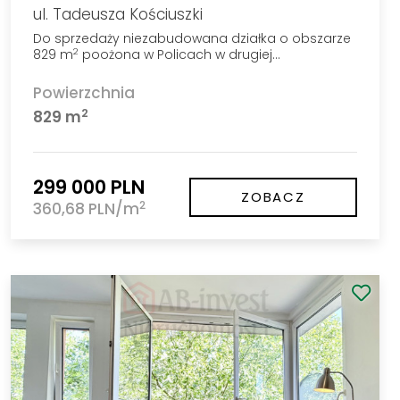
ul. Tadeusza Kościuszki
Do sprzedaży niezabudowana działka o obszarze
829 m
poożona w Policach w drugiej…
2
Powierzchnia
2
829 m
299 000 PLN
ZOBACZ
2
360,68 PLN/m