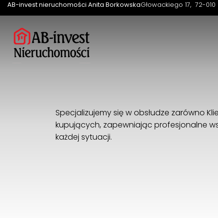
AB-invest nieruchomości Anita Borkowska
Głowackiego 17
72-010 
Specjalizujemy się w obsłudze zarówno Klie
kupujących, zapewniając profesjonalne ws
każdej sytuacji.