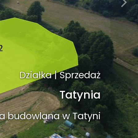
Mieszkanie | Sprzedaż
Działka | Sprzedaż
efana Wyszyńskiego
Tatynia
Piętro/ Balkon/Piwnica
ka budowlana w Tatyni