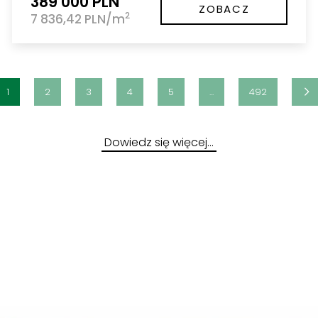
389 000 PLN
ZOBACZ
2
7 836,42 PLN/m
1
2
3
4
5
...
492
Dowiedz się więcej…