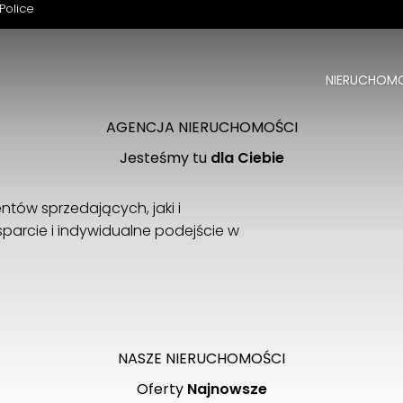
Police
NIERUCHOM
Witamy na naszej stronie
Z nami znajdziesz swoją nieruchomość
AGENCJA NIERUCHOMOŚCI
Jesteśmy tu
dla Ciebie
ntów sprzedających, jaki i
parcie i indywidualne podejście w
ZOBACZ
NASZE NIERUCHOMOŚCI
Oferty
Najnowsze