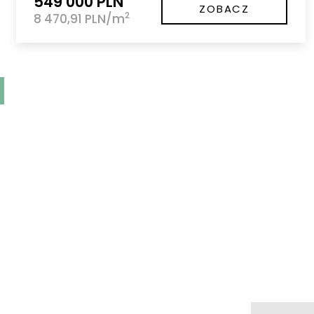
549 000 PLN
ZOBACZ
2
8 470,91 PLN/m