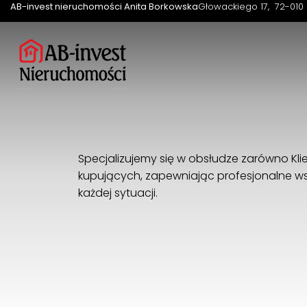
AB-invest nieruchomości Anita Borkowska
Głowackiego 17
72-010 
Specjalizujemy się w obsłudze zarówno Klie
kupujących, zapewniając profesjonalne ws
każdej sytuacji.