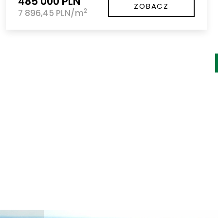
485 000 PLN
ZOBACZ
2
7 896,45 PLN/m