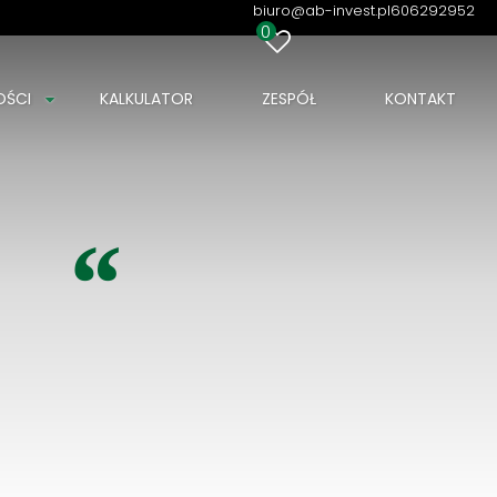
biuro@ab-invest.pl
606292952
0
OŚCI
KALKULATOR
ZESPÓŁ
KONTAKT