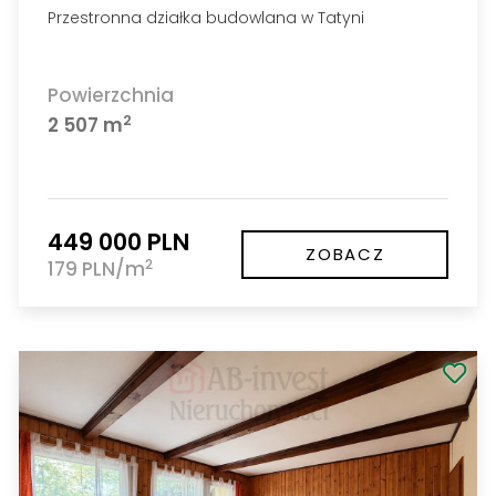
Przestronna działka budowlana w Tatyni
Powierzchnia
2
2 507 m
449 000 PLN
ZOBACZ
2
179 PLN/m