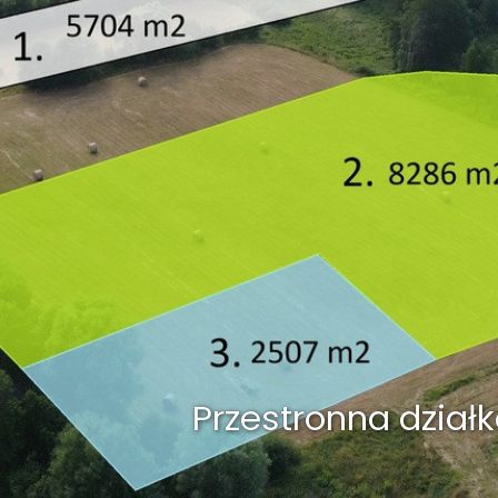
Police, ul. Kardynała St
3 Pokoje/ Pierwsze 
Przestronna dział